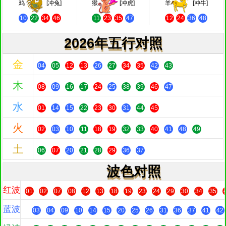
鸡
[冲兔]
猴
[冲虎]
羊
[冲牛]
10
22
34
46
11
23
35
47
12
24
36
48
2026年五行对照
金
04
05
12
13
26
27
34
35
42
43
木
08
09
16
17
24
25
38
39
46
47
水
01
14
15
22
23
30
31
44
45
火
02
03
10
11
18
19
32
33
40
41
48
49
土
06
07
20
21
28
29
36
37
波色对照
红波
01
02
07
08
12
13
18
19
23
24
29
30
34
35
蓝波
03
04
09
10
14
15
20
25
26
31
36
37
41
42